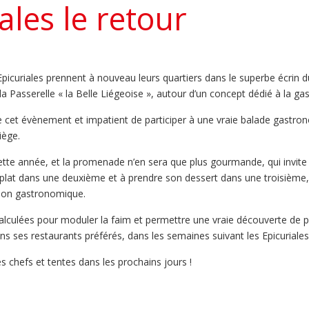
ales le retour
picuriales prennent à nouveau leurs quartiers dans le superbe écrin d
a Passerelle « la Belle Liégeoise », autour d’un concept dédié à la ga
e cet évènement et impatient de participer à une vraie balade gastr
iège.
cette année, et la promenade n’en sera que plus gourmande, qui invite 
plat dans une deuxième et à prendre son dessert dans une troisième, 
tion gastronomique.
calculées pour moduler la faim et permettre une vraie découverte de plu
s ses restaurants préférés, dans les semaines suivant les Epicuriales
s chefs et tentes dans les prochains jours !