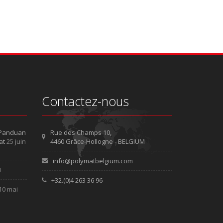
Contactez-nous
 Panduan
Rue des Champs 10,
at
25 juin
4460 Grâce-Hollogne - BELGIUM
info@polymatbelgium.com
4
+32.(0)4 263 36 96
10 mai