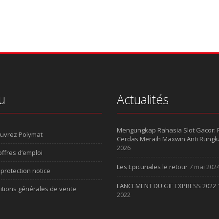
u
Actualités
Mengungkap Rahasia Slot Gacor:
uvrez Polymat
Cerdas Meraih Maxwin Anti Rungk
2026
ffres d’emploi
Les Epicuriales le retour
7 mai 202
protection notice
LANCEMENT DU GIF EXPRESS 2022
itions générales de vente
2022