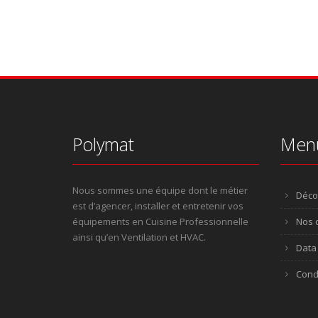
Polymat
Men
Nous sommes une équipe dont le métier
Déco
est d’agencer, installer et entretenir vos
équipements en Cuisine Professionnelle
Nos o
ainsi qu’en Ventilation et HVAC.
Data 
Cond