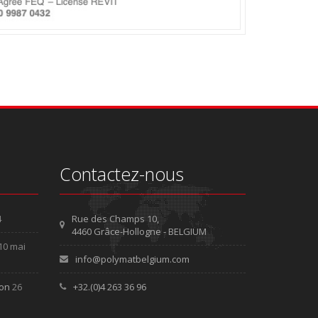
Contactez-nous
4
Rue des Champs 10,
4460 Grâce-Hollogne - BELGIUM
10 mai
info@polymatbelgium.com
ion
26
+32.(0)4 263 36 96