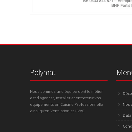
Polymat
Men
Nous sommes une équipe dont le métier
Déco
est d’agencer, installer et entretenir vos
équipements en Cuisine Professionnelle
Nos o
ainsi qu’en Ventilation et HVAC.
Data 
Cond