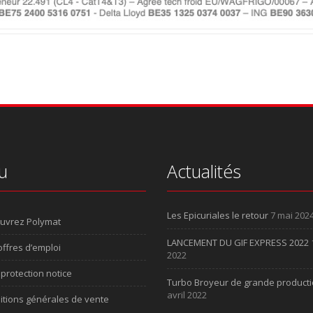
u
Actualités
Les Epicuriales le retour
7 mai 202
uvrez Polymat
LANCEMENT DU GIF EXPRESS 2022
ffres d’emploi
2022
protection notice
Turbo Broyeur de grande product
avril 2022
itions générales de vente