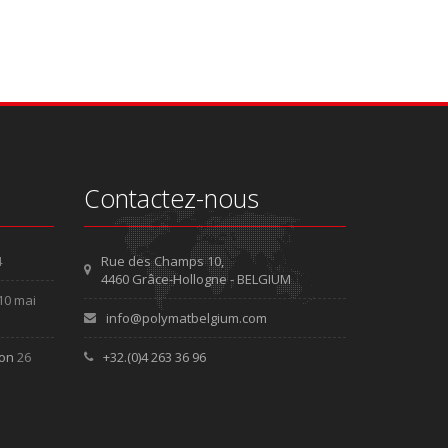
Contactez-nous
4
Rue des Champs 10,
4460 Grâce-Hollogne - BELGIUM
10 mai
info@polymatbelgium.com
ion
26
+32.(0)4 263 36 96