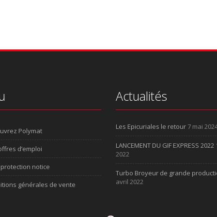
u
Actualités
Les Epicuriales le retour
7 mai 202
uvrez Polymat
LANCEMENT DU GIF EXPRESS 2022
ffres d’emploi
2022
protection notice
Turbo Broyeur de grande product
avril 2022
itions générales de vente