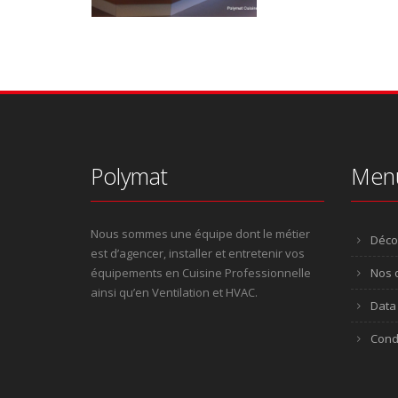
Polymat
Men
Nous sommes une équipe dont le métier
Déco
est d’agencer, installer et entretenir vos
équipements en Cuisine Professionnelle
Nos o
ainsi qu’en Ventilation et HVAC.
Data 
Cond