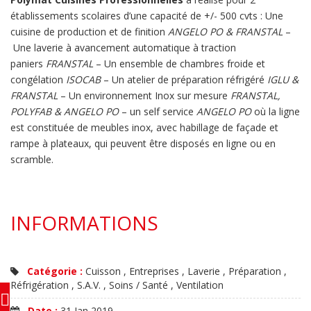
établissements scolaires d’une capacité de +/- 500 cvts : Une
cuisine de production et de finition
ANGELO PO & FRANSTAL
–
Une laverie à avancement automatique à traction
paniers
FRANSTAL
– Un ensemble de chambres froide et
congélation
ISOCAB
– Un atelier de préparation réfrigéré
IGLU &
FRANSTAL
– Un environnement Inox sur mesure
FRANSTAL,
POLYFAB & ANGELO PO
– un self service
ANGELO PO
où la ligne
est constituée de meubles inox, avec habillage de façade et
rampe à plateaux, qui peuvent être disposés en ligne ou en
scramble.
INFORMATIONS
Catégorie :
Cuisson , Entreprises , Laverie , Préparation ,
Réfrigération , S.A.V. , Soins / Santé , Ventilation
Date :
31 Jan 2019