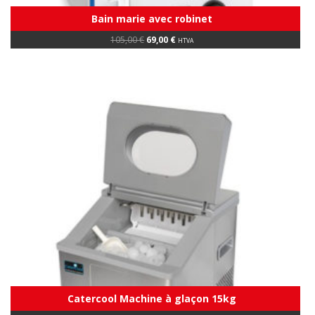
Bain marie avec robinet
Original
Current
105,00
€
69,00
€
HTVA
price
price
was:
is:
105,00 €.
69,00 €.
Catercool Machine à glaçon 15kg