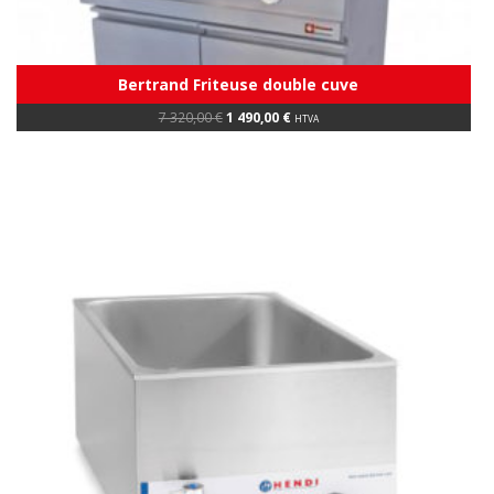
Bertrand Friteuse double cuve
Original
Current
7 320,00
€
1 490,00
€
HTVA
price
price
was:
is:
7
1
320,00 €.
490,00 €.