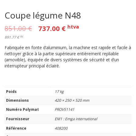
Coupe légume N48
htva
851.00
€
737.00
€
ttc
891.77 €
Fabriquée en fonte d’aluminium, la machine est rapide et facile à
nettoyer grâce à la partie supérieure entièrement repliable
(amovible), équipée de divers systèmes de sécurité et d’un
interrupteur principal éclairé.
Poids
17 kg
Dimensions
420 × 250 × 520 mm
Numéro Polymat
PROV51141
Fournisseur
EM1 : Emga international
Référence
408200