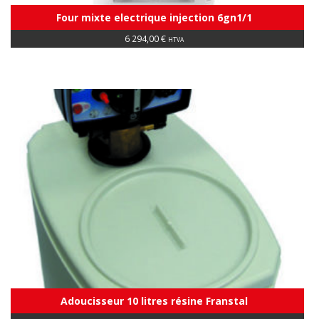
Four mixte electrique injection 6gn1/1
6 294,00
€
HTVA
Adoucisseur 10 litres résine Franstal