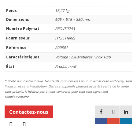
Poids
16,27 kg
Dimensions
605 × 515 × 350 mm
Numéro Polymat
PROV50243
Fournisseur
H13 : Hendi
Référence
209301
Caractéristiques
Voltage : 230Matières : Inox 18/0
État
Produit neuf
* Photo non contractuelle. Nos tarifs sont indiqués pour un achat cash and carry, sans
livraison et sans installation. Certains appareils peuvent avoir été retiré de la vente
sans préavis. N'hésitez pas à nous contacter pour tout renseignement
complémentaire.
Contactez-nous