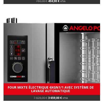
Original
Current
780,00
€
404,00
€
HTVA
price
price
was:
is:
780,00 €.
404,00 €.
FOUR MIXTE ÉLECTRIQUE 6XGN1/1 AVEC SYSTÈME DE
LAVAGE AUTOMATIQUE
Original
Current
7 828,00
€
3 659,00
€
HTVA
price
price