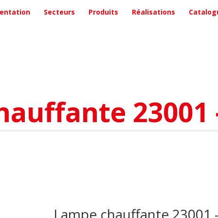
entation
Secteurs
Produits
Réalisations
Catalog
auffante 23001
Lampe chauffante 23001 