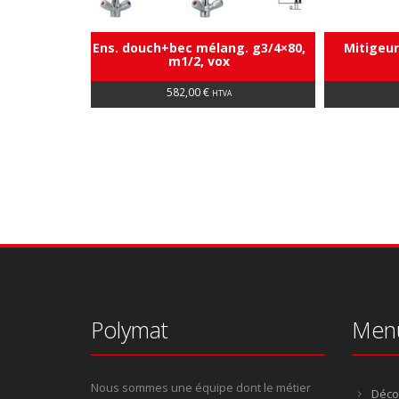
Ens. douch+bec mélang. g3/4×80,
Mitigeur 
m1/2, vox
582,00
€
HTVA
Polymat
Men
Nous sommes une équipe dont le métier
Déco