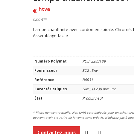
htva
€
ttc
0.00 €
Lampe chauffante avec cordon en spirale. Chromé, 
Assemblage facile
Numéro Polymat
POLY2283189
Fournisseur
SC2 : Snv
Référence
B0031
Caractéristiques
Dim.: Ø 230 mm \r\n
État
Produit neuf
* Photo non contractuelle. Nos tarifs sont indiqués pour un achat cash 
peuvent avoir été retiré de la vente sans préavis. N'hésitez pas à n
Contactez-nous