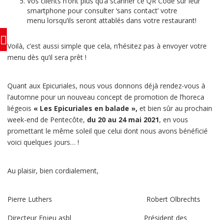
Vos clients n’ont plus qu’à scanner ce QR Code sur leur
smartphone pour consulter ‘sans contact’ votre
menu lorsqu’ils seront attablés dans votre restaurant!
Voilà, c’est aussi simple que cela, n’hésitez pas à envoyer votre
menu dès qu’il sera prêt !
Quant aux Epicuriales, nous vous donnons déjà rendez-vous à
l’automne pour un nouveau concept de promotion de l’horeca
liégeois
« Les Epicuriales en balade »,
et bien sûr au prochain
week-end de Pentecôte,
du 20 au 24 mai 2021
, en vous
promettant le même soleil que celui dont nous avons bénéficié
voici quelques jours… !
Au plaisir, bien cordialement,
Pierre Luthers Robert Olbrechts
Directeur Enjeu asbl Président des