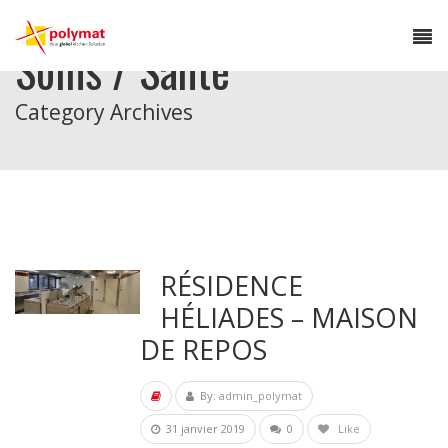
Soins / Santé
Category Archives
RÉSIDENCE
HÉLIADES – MAISON
DE REPOS
By:
admin_polymat
31 janvier 2019
0
Like