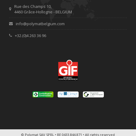
Rue des Champs 10,
4460 Grâce-Hollogne - BELGIUM
info@polymatbelgium.com
+32.(0)4 263 36 96
© Polymat SAV SPRL • BE 0433.844.871 • All rights reserved