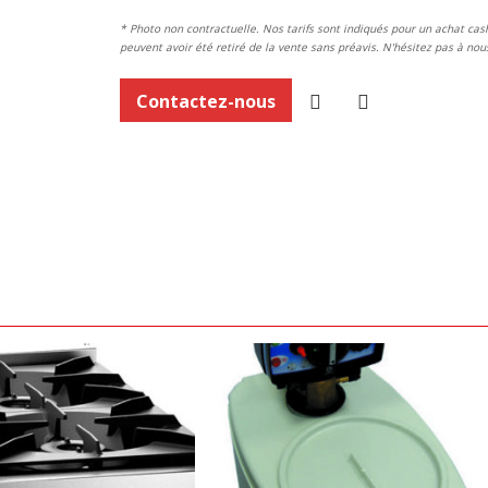
* Photo non contractuelle. Nos tarifs sont indiqués pour un achat cash 
peuvent avoir été retiré de la vente sans préavis. N'hésitez pas à n
Contactez-nous