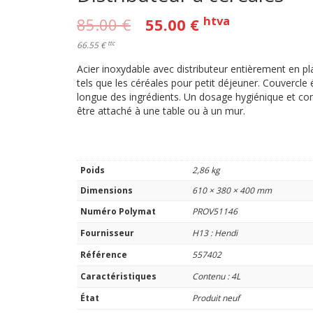
htva
85.00
€
55.00
€
ttc
66.55 €
Acier inoxydable avec distributeur entièrement en p
tels que les céréales pour petit déjeuner. Couvercle
longue des ingrédients. Un dosage hygiénique et contr
être attaché à une table ou à un mur.
Poids
2,86 kg
Dimensions
610 × 380 × 400 mm
Numéro Polymat
PROV51146
Fournisseur
H13 : Hendi
Référence
557402
Caractéristiques
Contenu : 4L
État
Produit neuf