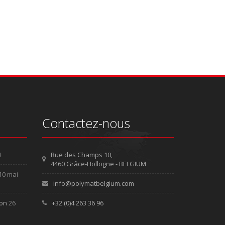
Contactez-nous
4
Rue des Champs 10,
4460 Grâce-Hollogne - BELGIUM
10 mai
info@polymatbelgium.com
ion
26
+32.(0)4 263 36 96