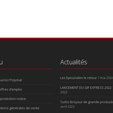
u
Actualités
Les Epicuriales le retour
7 mai 202
uvrez Polymat
LANCEMENT DU GIF EXPRESS 2022
ffres d’emploi
2022
protection notice
Turbo Broyeur de grande product
avril 2022
itions générales de vente