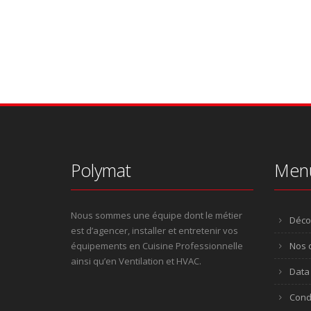
Polymat
Men
Nous sommes une équipe dont le métier
Déco
est d’agencer, installer et entretenir vos
équipements en Cuisine Professionnelle
Nos o
ainsi qu’en Ventilation et HVAC.
Data 
Cond